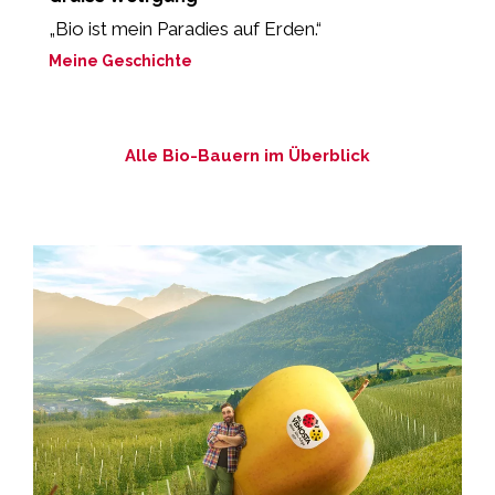
„Bio ist mein Paradies auf Erden.“
„
m
Meine Geschichte
M
Alle Bio-Bauern im Überblick