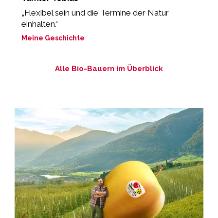
„Flexibel sein und die Termine der Natur
“
einhalten.“
b
Meine Geschichte
M
Alle Bio-Bauern im Überblick