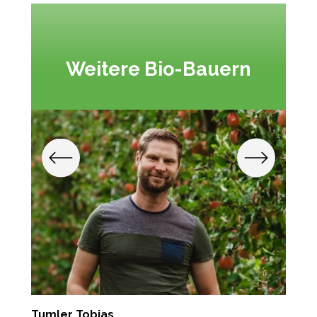
Weitere Bio-Bauern
Tumler Tobias
P