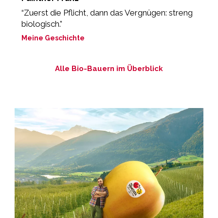
“Zuerst die Pflicht, dann das Vergnügen: streng
„
biologisch.”
ei
Meine Geschichte
M
Alle Bio-Bauern im Überblick