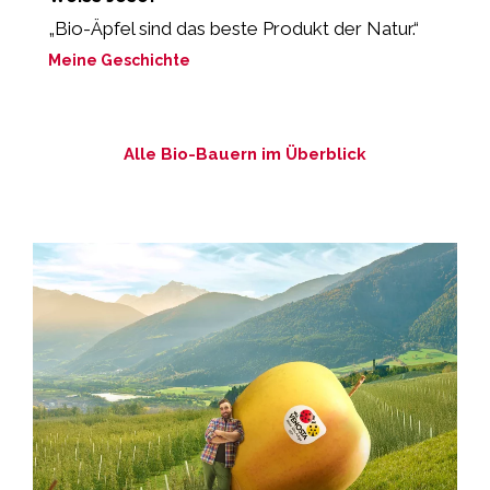
„Bio-Äpfel sind das beste Produkt der Natur.“
“
s
Meine Geschichte
M
Alle Bio-Bauern im Überblick