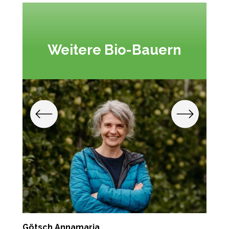
Weitere Bio-Bauern
Götsch Annamaria
Z