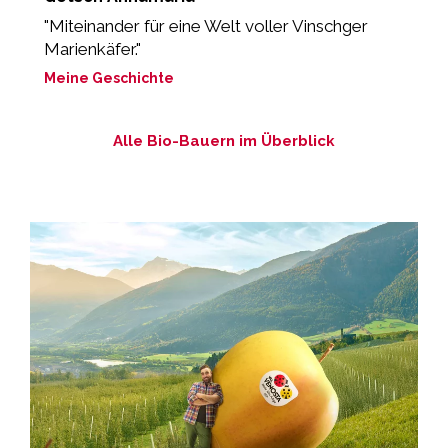
"Miteinander für eine Welt voller Vinschger
„
Marienkäfer."
M
Meine Geschichte
Alle Bio-Bauern im Überblick