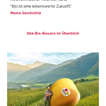
“Bio ist eine lebenswerte Zukunft.”
“
b
Meine Geschichte
M
Alle Bio-Bauern im Überblick