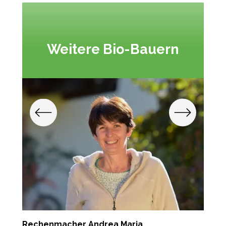
Weitere Bio-Bauern
Rechenmacher Andrea Maria
P