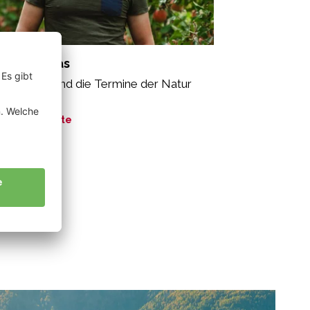
mler Tobias
exibel sein und die Termine der Natur
halten.“
ne Geschichte