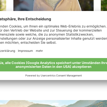
Rechenmacher Andrea Maria
Tu
“Bio ist eine lebenswerte Zukunft.”
„Fl
ein
Meine Geschichte
Mei
Alle Bio-Bauern im Überblick