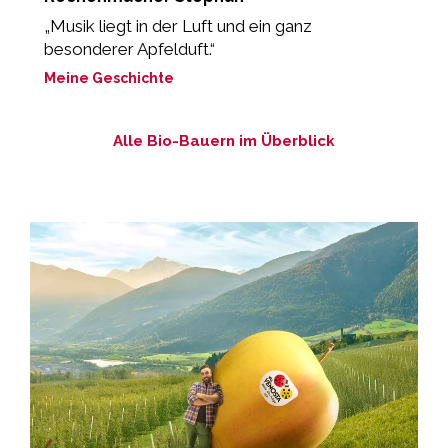
„Musik liegt in der Luft und ein ganz
“
besonderer Apfelduft.“
M
Meine Geschichte
Alle Bio-Bauern im Überblick