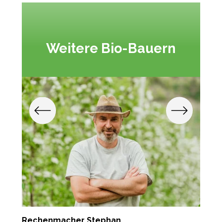
Weitere Bio-Bauern
Rechenmacher Stephan
T