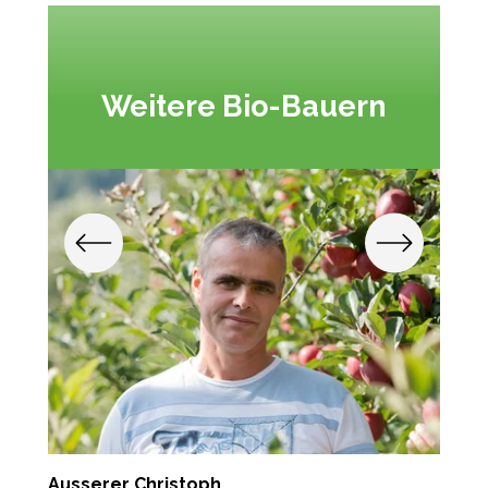
Weitere Bio-Bauern
Ausserer Christoph
S