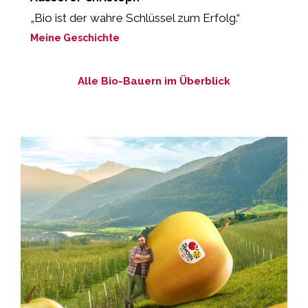
„Bio ist der wahre Schlüssel zum Erfolg.“
“
Meine Geschichte
M
Alle Bio-Bauern im Überblick