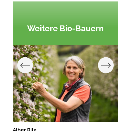
Weitere Bio-Bauern
Alber Rita
T