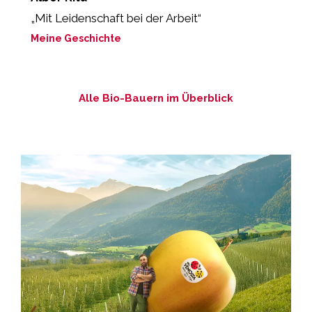
„Mit Leidenschaft bei der Arbeit“
„
z
Meine Geschichte
M
Alle Bio-Bauern im Überblick