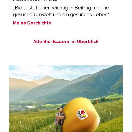
„Bio leistet einen wichtigen Beitrag für eine
„
gesunde Umwelt und ein gesundes Leben“
M
Meine Geschichte
Alle Bio-Bauern im Überblick