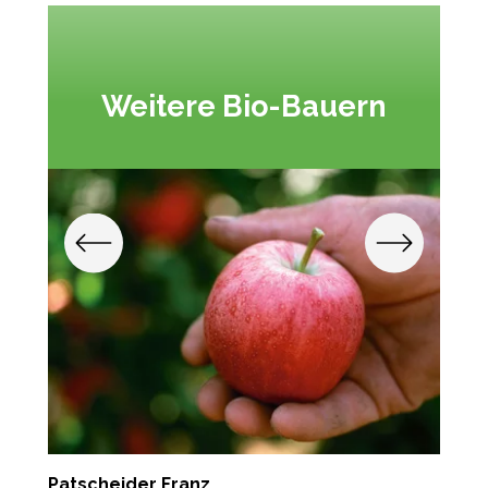
Weitere Bio-Bauern
Patscheider Franz
F