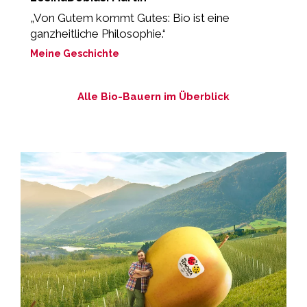
„Von Gutem kommt Gutes: Bio ist eine
“
ganzheitliche Philosophie.“
L
Meine Geschichte
M
Alle Bio-Bauern im Überblick