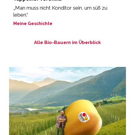
„Man muss nicht Konditor sein, um süß zu
„
leben.“
M
Meine Geschichte
Alle Bio-Bauern im Überblick