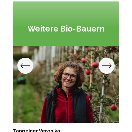
Weitere Bio-Bauern
Tappeiner Veronika
G