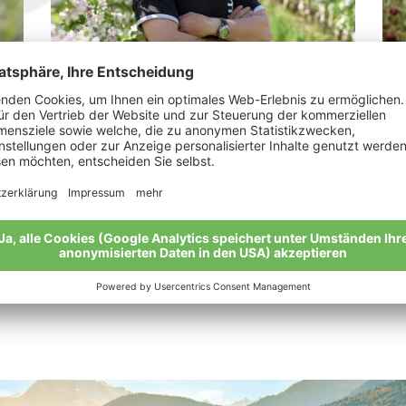
Weiss Josef
Je
„Bio-Äpfel sind das beste Produkt der
„Da
Natur.“
Mei
Meine Geschichte
Alle Bio-Bauern im Überblick