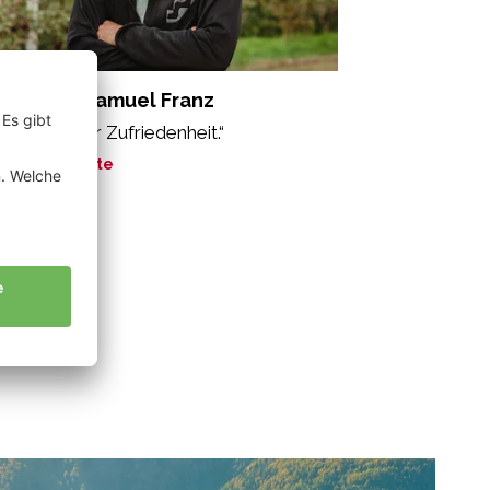
nnewein Samuel Franz
s Gefühl der Zufriedenheit.“
ne Geschichte