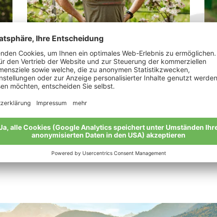
Pircher Franz
Ku
„Die Natur ist nicht programmierbar.“
„Nu
Meine Geschichte
Mei
Alle Bio-Bauern im Überblick