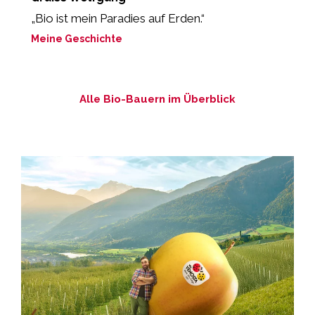
„Bio ist mein Paradies auf Erden.“
„
l
Meine Geschichte
M
Alle Bio-Bauern im Überblick