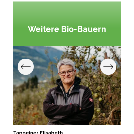
Weitere Bio-Bauern
Tappeiner Elisabeth
L