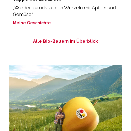
„Wieder zurück zu den Wurzeln mit Äpfeln und
„
Gemüse.“
g
Meine Geschichte
M
Alle Bio-Bauern im Überblick