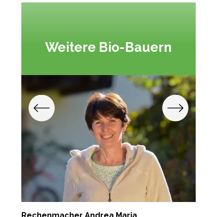
Weitere Bio-Bauern
Rechenmacher Andrea Maria
P