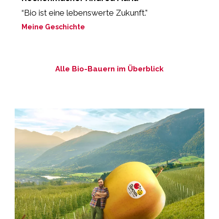
“Bio ist eine lebenswerte Zukunft.”
“
b
Meine Geschichte
M
Alle Bio-Bauern im Überblick