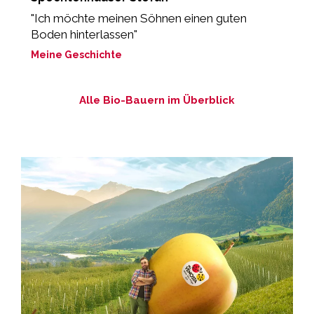
"Ich möchte meinen Söhnen einen guten
„
Boden hinterlassen"
d
Meine Geschichte
M
Alle Bio-Bauern im Überblick