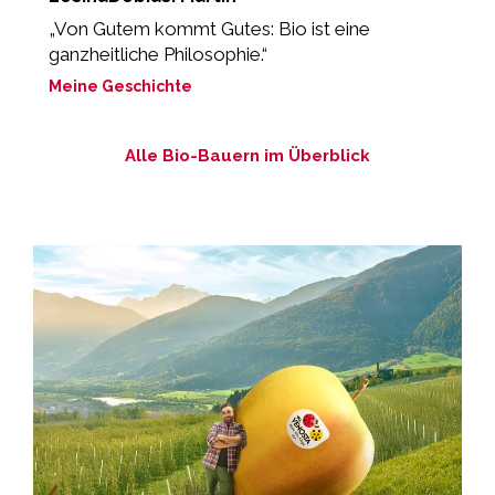
„Von Gutem kommt Gutes: Bio ist eine
„
ganzheitliche Philosophie.“
M
Meine Geschichte
Alle Bio-Bauern im Überblick