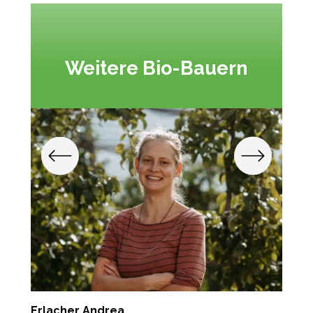
Weitere Bio-Bauern
Erlacher Andrea
G