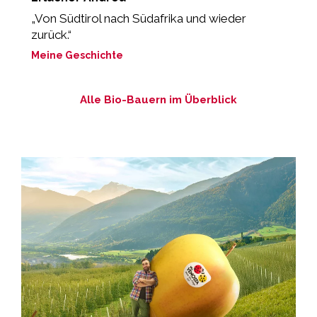
„Von Südtirol nach Südafrika und wieder
„
zurück.“
M
Meine Geschichte
Alle Bio-Bauern im Überblick