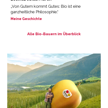
„Von Gutem kommt Gutes: Bio ist eine
„
ganzheitliche Philosophie.“
M
Meine Geschichte
Alle Bio-Bauern im Überblick