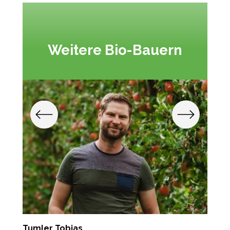
Weitere Bio-Bauern
Tumler Tobias
R