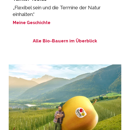
g
„Flexibel sein und die Termine der Natur
“
einhalten.“
M
Meine Geschichte
Alle Bio-Bauern im Überblick