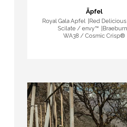
Äpfel
Royal Gala Apfel
Red Delicious
Scilate / envy™
Braeburn
WA38 / Cosmic Crisp®