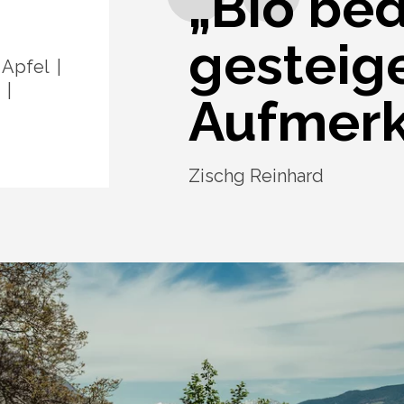
„Bio be
gesteig
 Apfel
Aufmerk
Zischg Reinhard