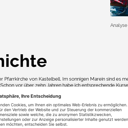
Analyse
hichte
Pfarrkirche von Kastelbell. Im sonnigen Marein sind es mei
 Schon vor über zehn Jahren habe ich entsprechende Kurse 
en für diese Art des naturnahen Anbaus. Meine Frau hat mir 
 immer sehr pflichtbewusst in allem was sie tut und hat 
am Hof mit, gehen aber noch eigene berufliche Wege.
neuartigen Überlegungen des Integrierten Anbaus eine klei
e ein sehr gefürchteter Antagonist von uns Bauern. Sie sch