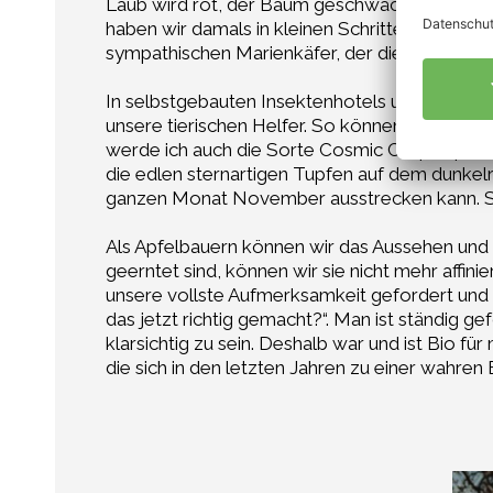
Laub wird rot, der Baum geschwächt, die Äpfel 
haben wir damals in kleinen Schritten angefa
sympathischen Marienkäfer, der die rote Spinne
In selbstgebauten Insektenhotels und im hohen
unsere tierischen Helfer. So können meine Apf
werde ich auch die Sorte Cosmic Crisp anpflanz
die edlen sternartigen Tupfen auf dem dunkelr
ganzen Monat November ausstrecken kann. Sie
Als Apfelbauern können wir das Aussehen und 
geerntet sind, können wir sie nicht mehr affi
unsere vollste Aufmerksamkeit gefordert und be
das jetzt richtig gemacht?“. Man ist ständig g
klarsichtig zu sein. Deshalb war und ist Bio f
die sich in den letzten Jahren zu einer wahren