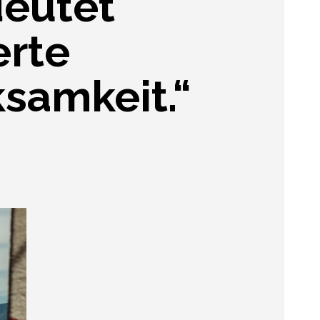
deutet
erte
samkeit.“