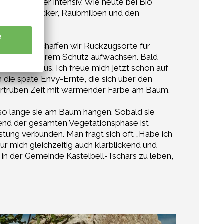
üchte weniger intensiv. Wie heute bei Bio
en, Ohrenzwicker, Raubmilben und den
n lassen, schaffen wir Rückzugsorte für
und Envy in ihrem Schutz aufwachsen. Bald
den Delicious. Ich freue mich jetzt schon auf
 die späte Envy-Ernte, die sich über den
tertrüben Zeit mit wärmender Farbe am Baum.
so lange sie am Baum hängen. Sobald sie
hrend der gesamten Vegetationsphase ist
astung verbunden. Man fragt sich oft „Habe ich
ür mich gleichzeitig auch klarblickend und
e in der Gemeinde Kastelbell-Tschars zu leben,