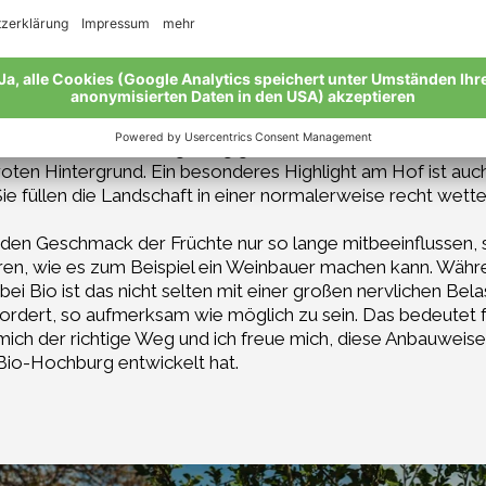
bleiben kleiner und bei roten Sorten wird die Farbe der Fr
ngen, uns die Nützlinge aufzubauen: Florfliegen, Zehrwesp
 frisst.
 Gras, das wir zwischen den Apfelreihen lange Zeit wachse
elsorten Golden Delicious, Red Delicious, Gala, Braeburn 
en. Sie soll in der Lagerung genauso ideal sein wie der Gol
oten Hintergrund. Ein besonderes Highlight am Hof ist auch
 füllen die Landschaft in einer normalerweise recht wet
den Geschmack der Früchte nur so lange mitbeeinflussen, 
nieren, wie es zum Beispiel ein Weinbauer machen kann. Wä
i Bio ist das nicht selten mit einer großen nervlichen Bel
efordert, so aufmerksam wie möglich zu sein. Das bedeutet f
ür mich der richtige Weg und ich freue mich, diese Anbauweis
 Bio-Hochburg entwickelt hat.