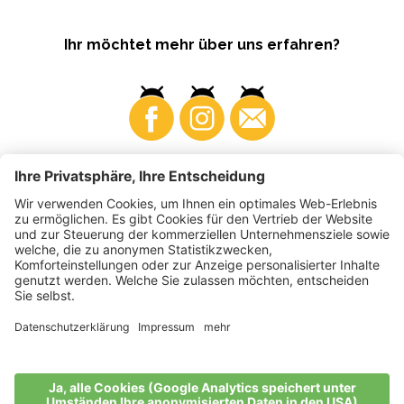
Ihr möchtet mehr über uns erfahren?
Business
Produzenten
©
2026
VI.P Gen. landw. Gesellschaft
MwSt-Nr. • IT00725570212
Elektronische Rechnung - Empfängercode • A4RZ960
Impressum
•
Cookie-Einstellungen
•
Datenschutz
•
Barrierefreiheitserklärung
•
Sitemap