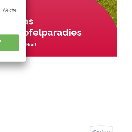
Das
Apfelparadies
Wo? Hier!