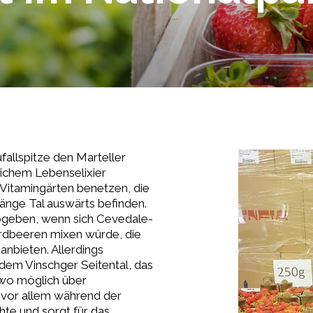
allspitze den Marteller
reichem Lebenselixier
 Vitamingärten benetzen, die
Hänge Tal auswärts befinden.
abgeben, wenn sich Cevedale-
Erdbeeren mixen würde, die
anbieten. Allerdings
dem Vinschger Seitental, das
 wo möglich über
 vor allem während der
hte und sorgt für das