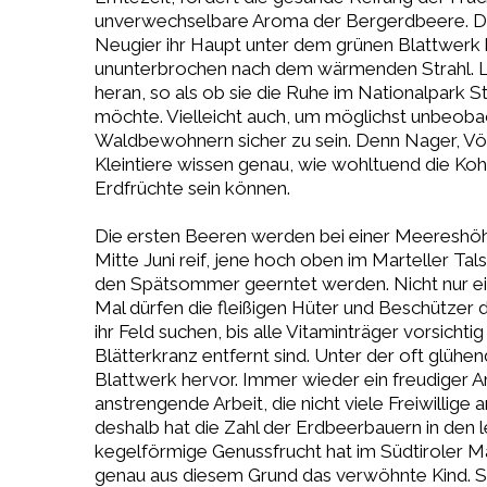
unverwechselbare Aroma der Bergerdbeere. Di
Neugier ihr Haupt unter dem grünen Blattwerk 
ununterbrochen nach dem wärmenden Strahl. L
heran, so als ob sie die Ruhe im Nationalpark St
möchte. Vielleicht auch, um möglichst unbeoba
Waldbewohnern sicher zu sein. Denn Nager, Vö
Kleintiere wissen genau, wie wohltuend die Koh
Erdfrüchte sein können.
Die ersten Beeren werden bei einer Meereshö
Mitte Juni reif, jene hoch oben im Marteller Tals
den Spätsommer geerntet werden. Nicht nur ein
Mal dürfen die fleißigen Hüter und Beschützer 
ihr Feld suchen, bis alle Vitaminträger vorsichti
Blätterkranz entfernt sind. Unter der oft glü
Blattwerk hervor. Immer wieder ein freudiger Anb
anstrengende Arbeit, die nicht viele Freiwillige
deshalb hat die Zahl der Erdbeerbauern in den 
kegelförmige Genussfrucht hat im Südtiroler Mar
genau aus diesem Grund das verwöhnte Kind. So