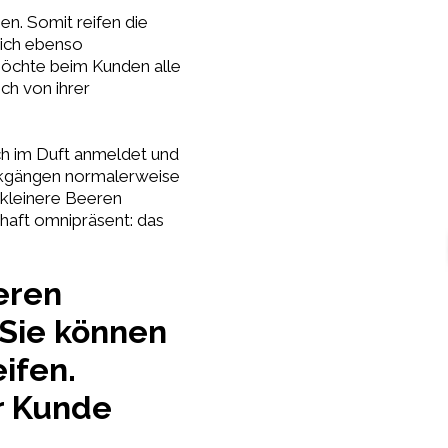
en. Somit reifen die
sich ebenso
möchte beim Kunden alle
ch von ihrer
ch im Duft anmeldet und
ückgängen normalerweise
 kleinere Beeren
chaft omnipräsent: das
eren
 Sie können
ifen.
er Kunde