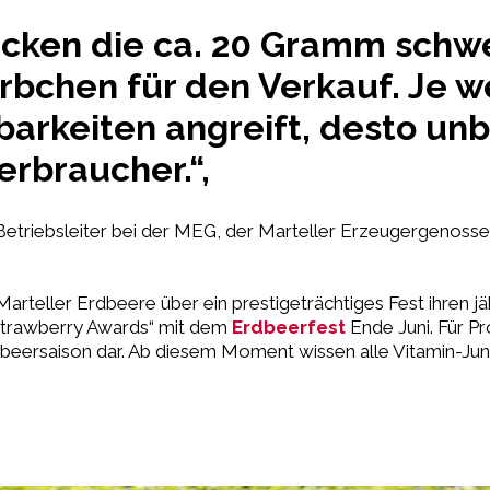
lücken die ca. 20 Gramm schw
Körbchen für den Verkauf. Je 
barkeiten angreift, desto u
rbraucher.“,
d Betriebsleiter bei der MEG, der Marteller Erzeugergenossen
Marteller Erdbeere über ein prestigeträchtiges Fest ihren 
Strawberry Awards“ mit dem
Erdbeerfest
Ende Juni. Für P
rdbeersaison dar. Ab diesem Moment wissen alle Vitamin-Jun