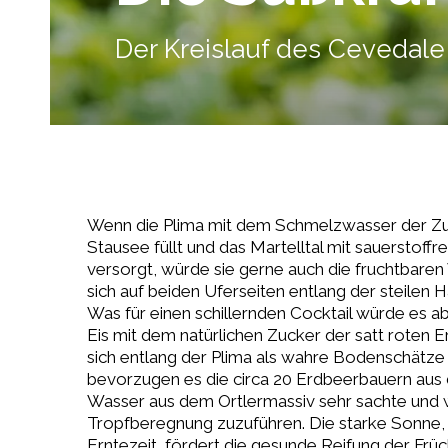
Der Kreislauf des Cevedale
Wenn die Plima mit dem Schmelzwasser der Zuf
Stausee füllt und das Martelltal mit sauerstoff
versorgt, würde sie gerne auch die fruchtbaren
sich auf beiden Uferseiten entlang der steilen 
Was für einen schillernden Cocktail würde es 
Eis mit dem natürlichen Zucker der satt roten 
sich entlang der Plima als wahre Bodenschätze 
bevorzugen es die circa 20 Erdbeerbauern aus 
Wasser aus dem Ortlermassiv sehr sachte und
Tropfberegnung zuzuführen. Die starke Sonne,
Erntezeit, fördert die gesunde Reifung der Früc