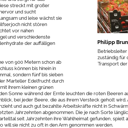
ese streckt mit großer
hervor und sucht
angsam und leise wächst sie
ilfserjoch nicht stören
chtet vor nahen
gel und verschiedenste
Philipp Bru
lenhydrate der auffälligen
Betriebsleite
zuständig für
he von 900 Metern schon ab
Transport der
chluss können bis hinein in
mal, sondern fünf bis sieben
der Marteller Edelfrucht durch
g mit ihrem kleinen grünen
henden Sonne während der Ernte leuchten die roten Beeren 
lick, bei jeder Beere, die aus ihrem Versteck geholt wird. 
 anzieht und auch gut bezahlte Arbeitskräfte nicht in Schwä
letzten Jahrzehnten abgenommen. Die je nach Sorte länglic
telltal seit Jahrzehnten ihre Wahlheimat gefunden, spielt 
 will sie nicht zu oft in den Arm genommen werden.