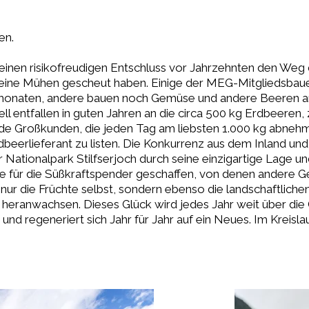
en.
einen risikofreudigen Entschluss vor Jahrzehnten den Weg
eine Mühen gescheut haben. Einige der MEG-Mitgliedsbaue
onaten, andere bauen noch Gemüse und andere Beeren a
 entfallen in guten Jahren an die circa 500 kg Erdbeeren, z
rnde Großkunden, die jeden Tag am liebsten 1.000 kg abne
rdbeerlieferant zu listen. Die Konkurrenz aus dem Inland und 
Nationalpark Stilfserjoch durch seine einzigartige Lage u
te für die Süßkraftspender geschaffen, von denen andere G
t nur die Früchte selbst, sondern ebenso die landschaftliche
h heranwachsen. Dieses Glück wird jedes Jahr weit über die
und regeneriert sich Jahr für Jahr auf ein Neues. Im Kreisl