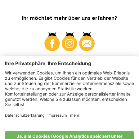
Ihr möchtet mehr über uns erfahren?
Business
Produzenten
©
2026
VI.P Gen. landw. Gesellschaft
MwSt-Nr. • IT00725570212
Elektronische Rechnung - Empfängercode • A4RZ960
Impressum
•
Cookie-Einstellungen
•
Datenschutz
•
Barrierefreiheitserklärung
•
Sitemap