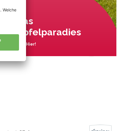
Das
Apfelparadies
Wo? Hier!