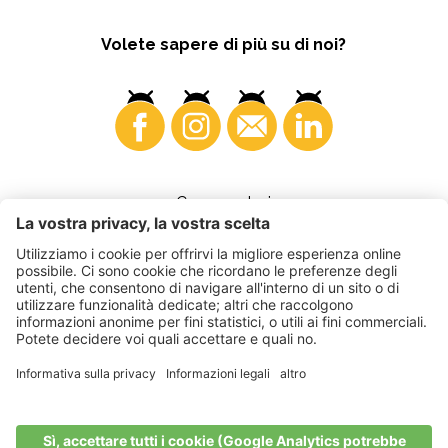
Volete sapere di più su di noi?
Consumatori
©
2026
VI.P coop. soc. agricola
Part. IVA • IT00725570212
Fattura elettronica - Codice destinatario • A4RZ960
Impressum
•
Impostazioni cookie
•
Privacy
•
Dichiarazione di
accessibilità
•
Sitemap