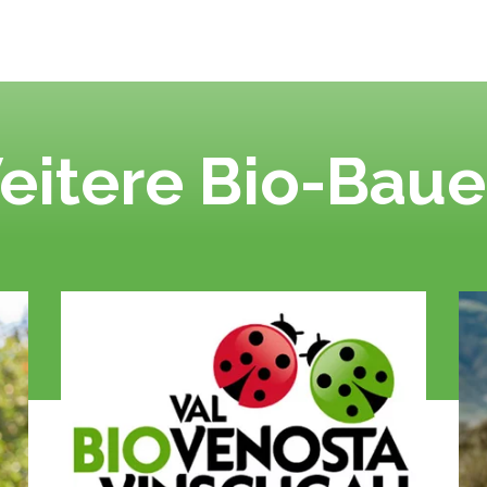
eitere Bio-Baue