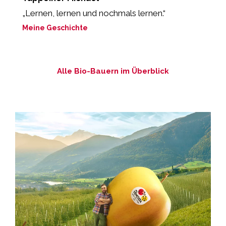
„Lernen, lernen und nochmals lernen.“
„
b
Meine Geschichte
M
Alle Bio-Bauern im Überblick