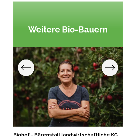
Weitere Bio-Bauern
Biohof - Bärenstall landwirtschaftliche KG
P