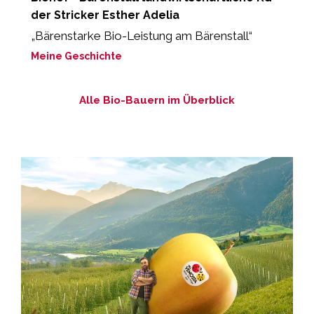
der Stricker Esther Adelia
„
d
„Bärenstarke Bio-Leistung am Bärenstall“
M
Meine Geschichte
Alle Bio-Bauern im Überblick