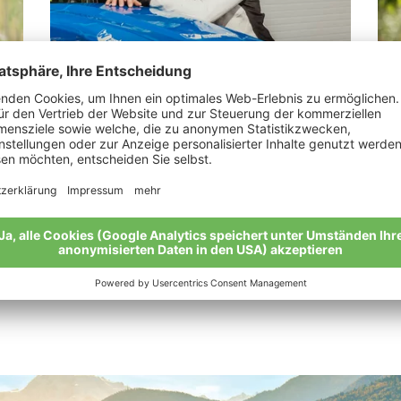
Forcher Martin
Ma
„Wir betreiben Bodybuilding für Nützlinge!“
„We
meh
Meine Geschichte
Mei
Alle Bio-Bauern im Überblick