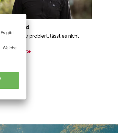
ir Bernhard
r einmal Bio probiert, lässt es nicht
r los.“
ne Geschichte