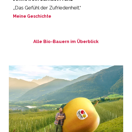
„Das Gefühl der Zufriedenheit.“
“E
Meine Geschichte
M
Alle Bio-Bauern im Überblick