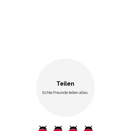
Je
Br
Sa
ge
Teilen
Echte Freunde teilen alles.