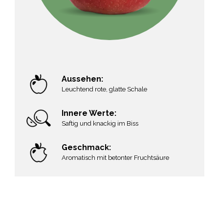
Aussehen:
gelber Grundton mit rot gestreiften
Aussehen:
Farbanteilen, runde Form mit abgeflachter
Leuchtend rote, glatte Schale
Kelchpartie
Innere Werte:
Innere Werte:
Saftig und knackig im Biss
knackiges Fruchtfleisch mit schöner
Cremefärbung
Geschmack:
Geschmack:
Aromatisch mit betonter Fruchtsäure
säurebetont mit spitzer Säure