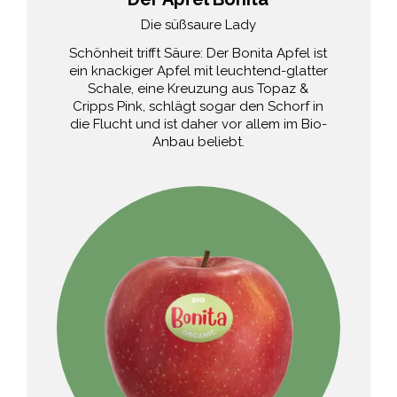
Der schöne Saure
Die süßsaure Lady
Beim Topaz lohnt es sich, in den sauren
Schönheit trifft Säure: Der Bonita Apfel ist
Apfel zu beißen! Die aromatische Frucht
ein knackiger Apfel mit leuchtend-glatter
besticht durch angenehme Säure und ist
Schale, eine Kreuzung aus Topaz &
außerdem eine gängige Sorte im Bio-
Cripps Pink, schlägt sogar den Schorf in
die Flucht und ist daher vor allem im Bio-
Anbau.
Anbau beliebt.