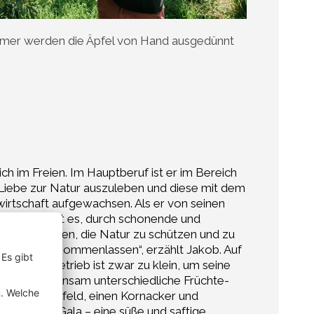
er werden die Äpfel von Hand ausgedünnt
ch im Freien. Im Hauptberuf ist er im Bereich
 Liebe zur Natur auszuleben und diese mit dem
irtschaft aufgewachsen. Als er von seinen
 Sein Ziel ist es, durch schonende und
rzensanliegen, die Natur zu schützen und zu
eren zugutekommenlassen“, erzählt Jakob. Auf
ftlicher Betrieb ist zwar zu klein, um seine
t der er gemeinsam unterschiedliche Früchte-
n Kartoffelfeld, einen Kornacker und
lingssorte Gala – eine süße und saftige