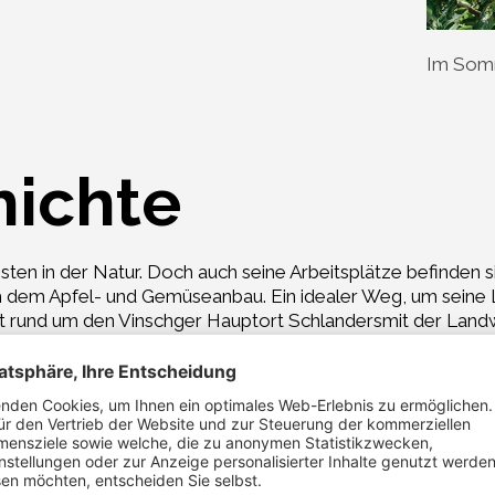
Im Somm
hichte
sten in der Natur. Doch auch seine Arbeitsplätze befinden si
ch dem Apfel- und Gemüseanbau. Ein idealer Weg, um seine
ist rund um den Vinschger Hauptort Schlandersmit der Landw
ihn sofort klar: Er möchte dieses biologisch bewirtschaften.
emüse von hoher Qualität herzustellen. „Mir ist es ein He
h gesunde Lebensmittel herstellen, sondern diese auch and
ei auch Nützlinge ihren Lebensraum finden. Sein landwirtscha
dennoch an. Unterstützt wird er darin von seiner Familie, mi
ut. Verschiedene Obstbäume, ein großer Gemüsegarten, ei
die Vielfalt. Auf den Apfelbäumen hängen Äpfel seiner Lieb