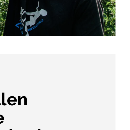
llen
e