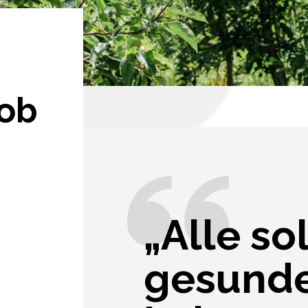
kob
„Alle so
gesund