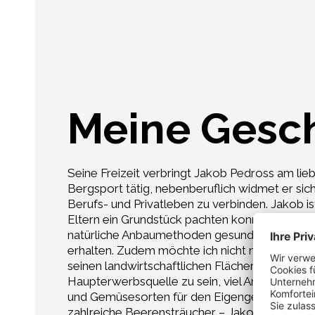
Meine Gesc
Seine Freizeit verbringt Jakob Pedross am lieb
Bergsport tätig, nebenberuflich widmet er si
Berufs- und Privatleben zu verbinden. Jakob 
Eltern ein Grundstück pachten konnte, war für 
natürliche Anbaumethoden gesundes Obst und G
erhalten. Zudem möchte ich nicht nur für mic
seinen landwirtschaftlichen Flächen sollen dab
Haupterwerbsquelle zu sein, viel Arbeit fällt 
und Gemüsesorten für den Eigengebrauch anba
zahlreiche Beerensträucher – Jakob bevorzugt 