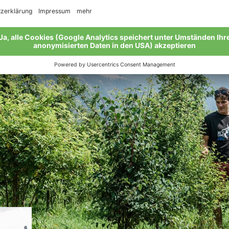
ten gepflückt wird. Auf die Erntezeit freut sich Jakobbeson
at, schmeckt einfach einzigartig!