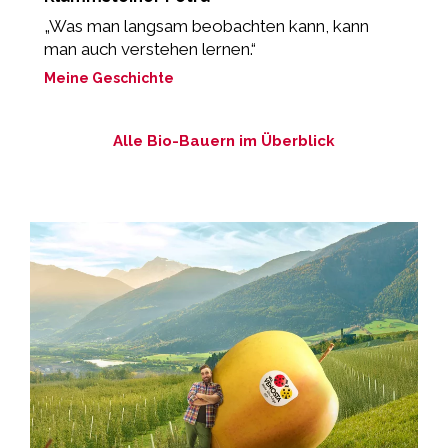
„Was man langsam beobachten kann, kann
„
man auch verstehen lernen.“
M
Meine Geschichte
Alle Bio-Bauern im Überblick