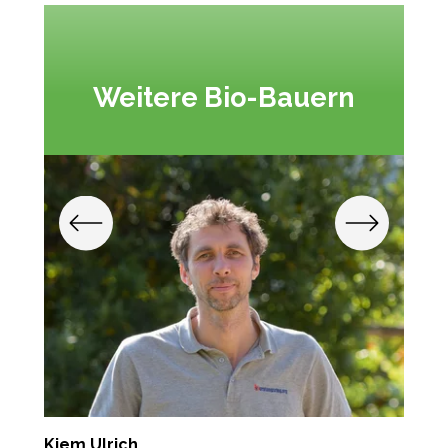
Weitere Bio-Bauern
Kiem Ulrich
E