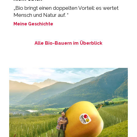
„Bio bringt einen doppelten Vorteil: es wertet
„
Mensch und Natur auf. “
z
Meine Geschichte
M
Alle Bio-Bauern im Überblick