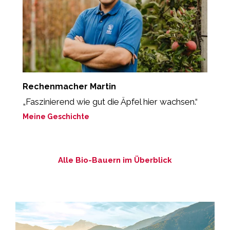
Rechenmacher Martin
W
„Faszinierend wie gut die Äpfel hier wachsen.“
„
Meine Geschichte
M
Alle Bio-Bauern im Überblick