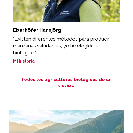
Eberhöfer Hansjörg
F
“Existen diferentes métodos para producir
"
manzanas saludables; yo he elegido el
Mi
biológico”
Mi historia
Todos los agricultores biológicos de un
vistazo