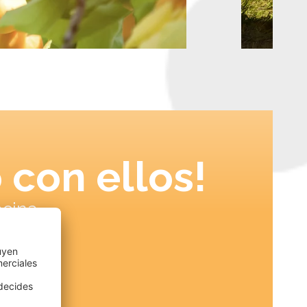
 con ellos!
ocina