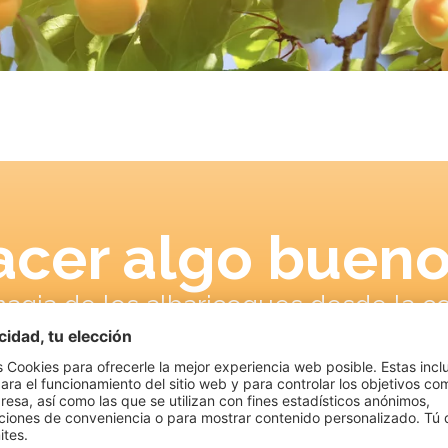
cer algo bueno
agia de los albaricoques desde la c