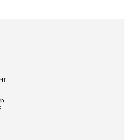
ar
an
s