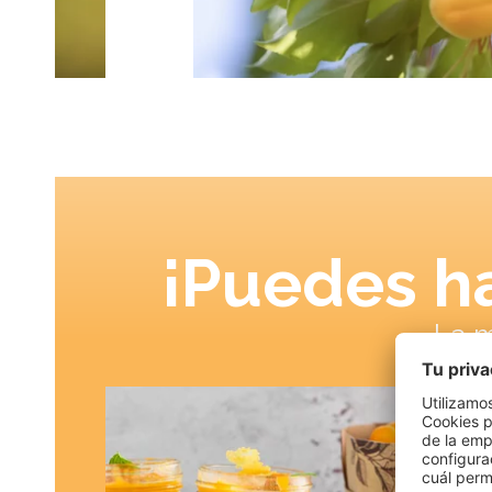
¡Puedes ha
La m