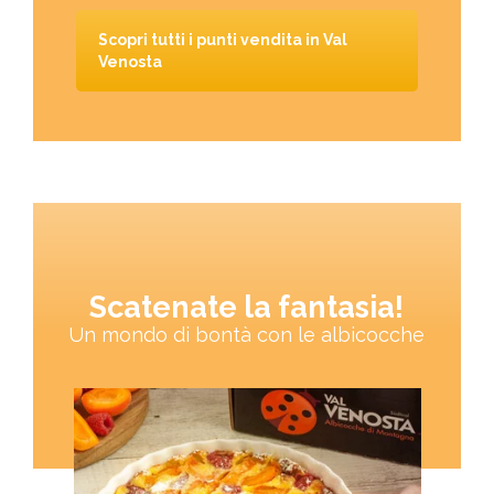
Scopri tutti i punti vendita in Val
Venosta
Scatenate la fantasia!
Un mondo di bontà con le albicocche