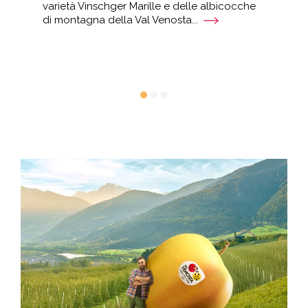
varietà Vinschger Marille e delle albicocche
ded
di montagna della Val Venosta...
mon
tes
ini
att