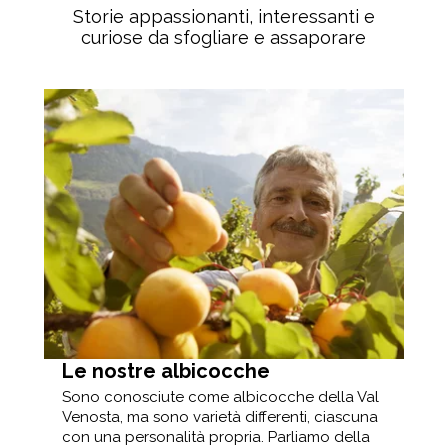
Storie appassionanti, interessanti e
curiose da sfogliare e assaporare
a
Le nostre albicocche
Le
Pa
Sono conosciute come albicocche della Val
Venosta, ma sono varietà differenti, ciascuna
stro
In 
con una personalità propria. Parliamo della
i ha
Ven