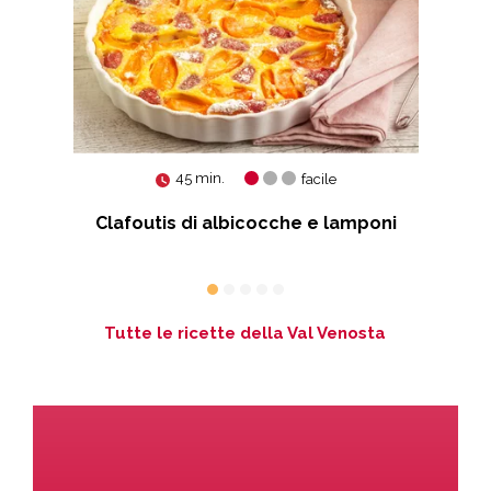
45 min.
facile
Clafoutis di albicocche e lamponi
T
Tutte le ricette della Val Venosta