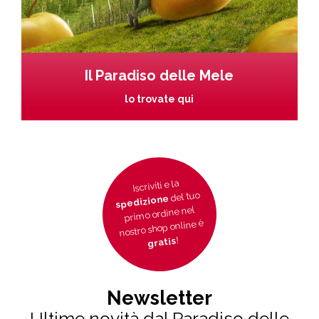
Il Paradiso delle Mele
lo trovate qui
Iscriviti e la
del tuo
spedizione
primo ordine nel
nostro shop online è
!
gratis
Newsletter
Ultime novità dal Paradiso delle