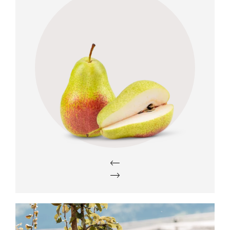
Sapore
sa
Dolce, con aroma intenso e bassa
acidità