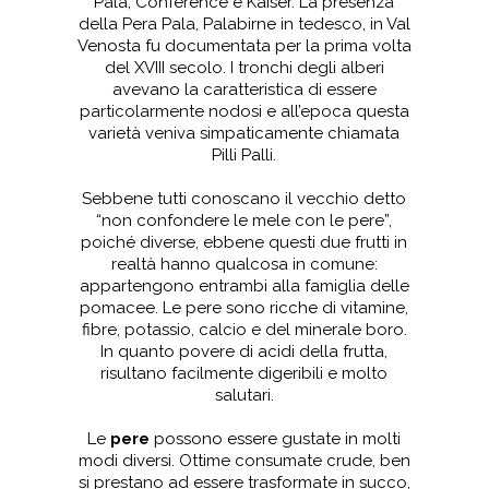
Pala, Conference e Kaiser. La presenza
della Pera Pala, Palabirne in tedesco, in Val
Venosta fu documentata per la prima volta
del XVIII secolo. I tronchi degli alberi
avevano la caratteristica di essere
particolarmente nodosi e all’epoca questa
varietà veniva simpaticamente chiamata
Pilli Palli.
Sebbene tutti conoscano il vecchio detto
“non confondere le mele con le pere”,
poiché diverse, ebbene questi due frutti in
realtà hanno qualcosa in comune:
appartengono entrambi alla famiglia delle
pomacee. Le pere sono ricche di vitamine,
fibre, potassio, calcio e del minerale boro.
In quanto povere di acidi della frutta,
risultano facilmente digeribili e molto
salutari.
Le
pere
possono essere gustate in molti
modi diversi. Ottime consumate crude, ben
si prestano ad essere trasformate in succo,