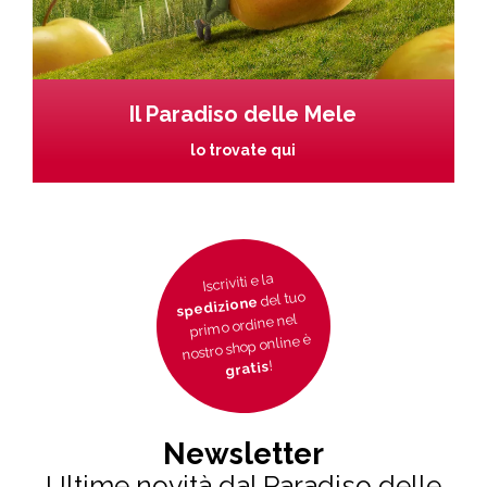
Il Paradiso delle Mele
lo trovate qui
Iscriviti e la
del tuo
spedizione
primo ordine nel
nostro shop online è
!
gratis
Newsletter
Ultime novità dal Paradiso delle