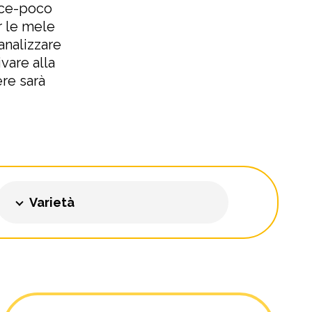
lce-poco
r le mele
 analizzare
vare alla
ere sarà
Varietà