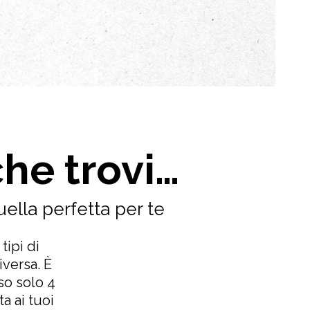
he trovi…
uella perfetta per te
tipi di
versa. È
rso solo 4
ta ai tuoi