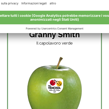
Granny Smith
Il capolavoro verde