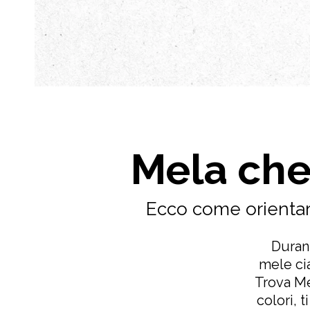
Mela che
Ecco come orientarti
Durant
mele ci
Trova Mel
colori, t