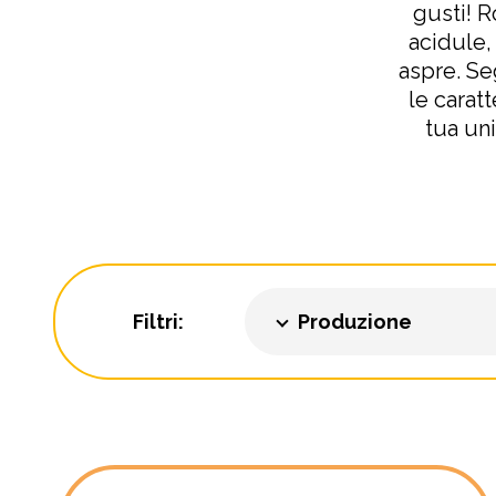
gusti! 
acidule,
aspre. Seg
le carat
tua uni
Filtri:
Produzione