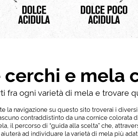
 cerchi e mela c
 fra ogni varietà di mela e trovare q
e la navigazione su questo sito troverai i diversi 
ascuno contraddistinto da una cornice colorata di
a, il percorso di “guida alla scelta” che, attrave
i aiuterà ad individuare la varietà di mela più adat