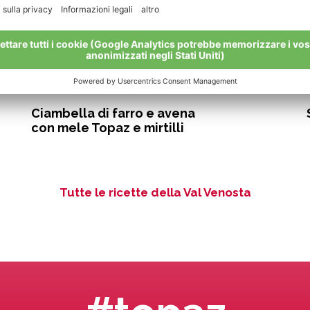
90 min.
facile
Ciambella di farro e avena
con mele Topaz e mirtilli
Tutte le ricette della Val Venosta