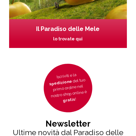
Il Paradiso delle Mele
lo trovate qui
Iscriviti e la
del tuo
spedizione
primo ordine nel
nostro shop online è
!
gratis
Newsletter
Ultime novità dal Paradiso delle