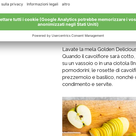
Lavate la mela Golden Delicious e 
Quando il cavolfiore sarà cotto
su un vassoio o in una ciotola l’in
pomodorini, le rosette di cavolfi
prezzemolo e basilico, nonché cro
condimento e servite.