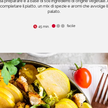
da preparare e a base di soli ingredienti di origine vegetale. 
completare il piatto, un mix di spezie e aromi che avvolge il
palato.
facile
45 min.