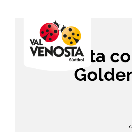
Insalata co
Golden
c