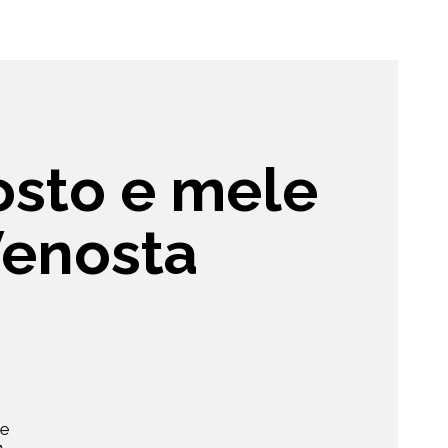
rosto e mele
Venosta
le