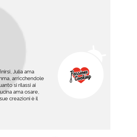
nirsi, Julia ama
 Imma, arricchendole
to si rilassi ai
 cucina ama osare,
ue creazioni è il