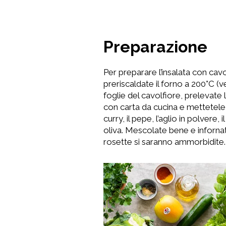
Preparazione
Per preparare l’insalata con cav
preriscaldate il forno a 200°C (ve
foglie del cavolfiore, prelevate
con carta da cucina e mettetele n
curry, il pepe, l’aglio in polvere,
oliva. Mescolate bene e infornat
rosette si saranno ammorbidite