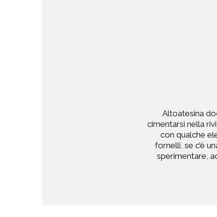
Altoatesina doc
cimentarsi nella ri
con qualche ele
fornelli, se c’è 
sperimentare, ac