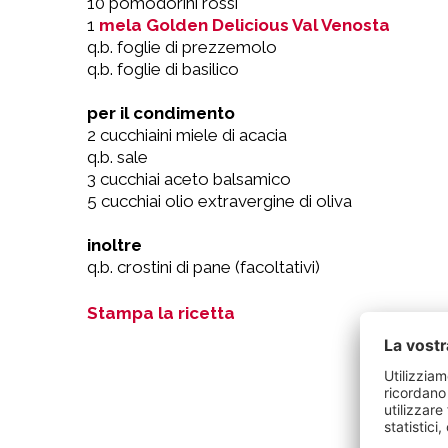
10 pomodorini rossi
1
mela Golden Delicious Val Venosta
q.b. foglie di prezzemolo
q.b. foglie di basilico
per il condimento
2 cucchiaini miele di acacia
q.b. sale
3 cucchiai aceto balsamico
5 cucchiai olio extravergine di oliva
inoltre
q.b. crostini di pane (facoltativi)
Stampa la ricetta