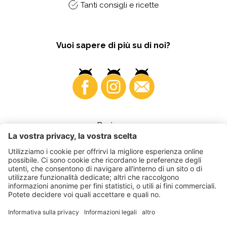
Tanti consigli e ricette
Vuoi sapere di più su di noi?
Business
©
2026
VI.P coop. soc. agricola
Part. IVA • IT00725570212
Fattura elettronica - Codice destinatario • A4RZ960