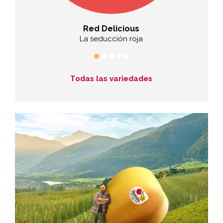
Red Delicious
de aroma
La seducción roja
L
Todas las variedades